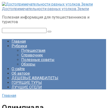
Перейти
к
Достопримечательности разных уголков Земли
контенту
Полезная информация для путешественников и
туристов
Поиск:
Главная
Рубрики
Путешествия
Справочник
Полезные советы
Обзоры
О сайте
Об авторе
ДЕШЕВЫЕ АВИАБИЛЕТЫ
ГОРЯЩИЕ ТУРЫ
ЛУЧШИЕ ОТЕЛИ
Главная
Олимпиада