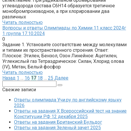
селективнее. При радикальном бромировании
углеводорода состава C6H14 образуется третичное
монобромпроизводное, а при хлорировании два
различных
Читать полностью
Вопросы и ответы Олимпиады по Химии 11 класс 2024г
1 группа 17.10.2024
0
Задание 1. Установите соответствие между молекулами
и типами их пространственного строения. Ответ:
Плоское: Этилен, Бензол, Озон Линейное: Ацетилен,
Углекислый газ Тетраэдрическое: Силан, Хлорид олова
(IV), Метан, Белый фосфор
Читать полностью
Пагинация
Назад
1
…
16
17
18
…
25
Далее
записей
Поиск:
Свежие записи
Ответы олимпиада Учи.ру по английскому языку
2026
Ответы на задания X Всероссийский тест на знание
Конституции РФ 12 декабря 2025
Ответы на задания Британский Бульдог
Ответы на задания Зеленый зачет 2025