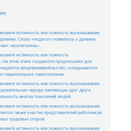
нию
тановите истинность или ложность высказывания.
древних. Слово «педагог» появилось у древних
чает «воспитатель».
тановите истинность или ложность
 На этом этапе создаются предпосылки для
арождается предпринимательство, складываются
ет национальное самосознание.
тановите истинность или ложность высказывания.
едовательная череда сменяющих друг друга
ельность многих поколений людей.
тановите истинность или ложность высказывания.
ляется также участие представителей работников
ных трудовых споров.
тановите истинность или ложность высказывания.