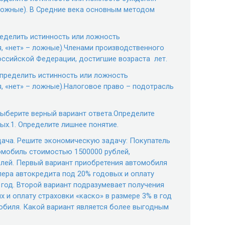
 ложные). В Средние века основным методом
ределить истинность или ложность
, «нет» – ложные).Членами производственного
оссийской Федерации, достигшие возраста лет.
Определить истинность или ложность
, «нет» – ложные).Налоговое право – подотрасль
Выберите верный вариант ответа.Определите
ых.1. Определите лишнее понятие.
дача. Решите экономическую задачу: Покупатель
омобиль стоимостью 1500000 рублей,
блей. Первый вариант приобретения автомобиля
лера автокредита под 20% годовых и оплату
 год. Второй вариант подразумевает получения
 и оплату страховки «каско» в размере 3% в год
обиля. Какой вариант является более выгодным