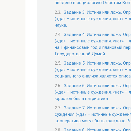
введено в социологию Огюстом Кон
Задание 3: Истина или ложь. Оп
(«да» – истинные суждения, «нет» –
наука.
Задание 4: Истина или ложь. Оп
(«да» – истинные суждения, «нет» 
на 1 финансовый год и плановый пе
Государственной Думой
Задание 5: Истина или ложь. Оп
(«да» – истинные суждения, «нет» –
социального анализа является опис
Задание 6: Истина или ложь. Оп
(«да» – истинные суждения, «нет» –
юристов была патристика.
Задание 7: Истина или ложь. Оп
суждения («да» – истинные суждения
кооператива могут быть граждане Ро
Задание 8: Истина или ложь. Оп