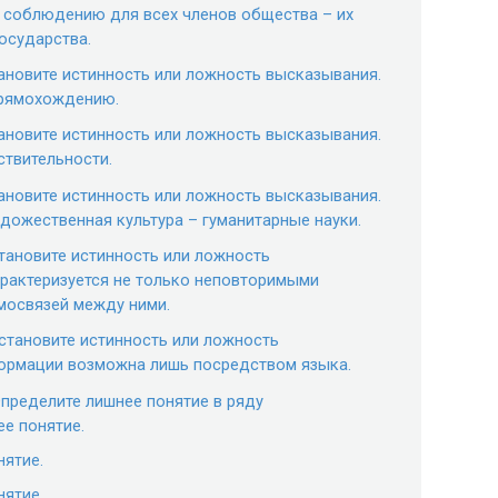
 соблюдению для всех членов общества – их
осударства.
тановите истинность или ложность высказывания.
прямохождению.
тановите истинность или ложность высказывания.
ствительности.
тановите истинность или ложность высказывания.
удожественная культура – гуманитарные науки.
становите истинность или ложность
рактеризуется не только неповторимыми
мосвязей между ними.
Установите истинность или ложность
ормации возможна лишь посредством языка.
Определите лишнее понятие в ряду
ее понятие.
нятие.
нятие.