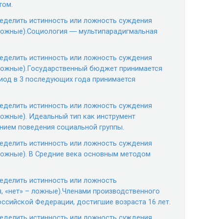
том.
ределить истинность или ложность суждения
 ложные).Социология ― мультипарадигмальная
ределить истинность или ложность суждения
– ложные).Государственный бюджет принимается
риод в 3 последующих года принимается
ределить истинность или ложность суждения
 ложные). Идеальный тип как инструмент
анием поведения социальной группы.
ределить истинность или ложность суждения
 ложные). В Средние века основным методом
ределить истинность или ложность
, «нет» – ложные).Членами производственного
ссийской Федерации, достигшие возраста 16 лет.
ределить истинность или ложность суждения