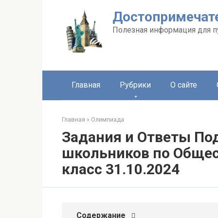
Перейти
Достопримечате
к
контенту
Полезная информация для п
Главная
Рубрики
О сайте
Главная
»
Олимпиада
Задания и Ответы По
школьников по Обществ
класс 31.10.2024
Содержание