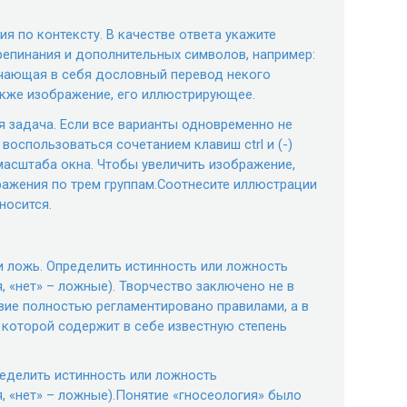
ия по контексту. В качестве ответа укажите
репинания и дополнительных символов, например:
чающая в себя дословный перевод некого
также изображение, его иллюстрирующее.
я задача. Если все варианты одновременно не
воспользоваться сочетанием клавиш ctrl и (-)
 масштаба окна. Чтобы увеличить изображение,
ражения по трем группам.Соотнесите иллюстрации
носится.
ли ложь. Определить истинность или ложность
, «нет» – ложные). Творчество заключено не в
вие полностью регламентировано правилами, а в
 которой содержит в себе известную степень
ределить истинность или ложность
, «нет» – ложные).Понятие «гносеология» было