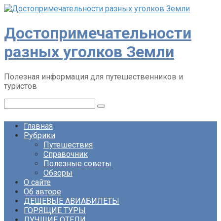
Перейти
к
контенту
Достопримечательности
разных уголков Земли
Полезная информация для путешественников и
туристов
Поиск:
Главная
Рубрики
Путешествия
Справочник
Полезные советы
Обзоры
О сайте
Об авторе
ДЕШЕВЫЕ АВИАБИЛЕТЫ
ГОРЯЩИЕ ТУРЫ
ЛУЧШИЕ ОТЕЛИ