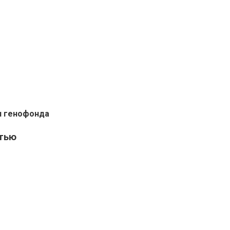
и генофонда
стью