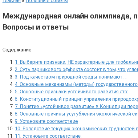
Главная
»
Полезные советы
Международная онлайн олимпиада, п
Вопросы и ответы
Содержание
1. Выберите признаки, НЕ характерные для глобаль
2. Суть парникового эффекта состоит в том, что угле
3. Под качеством природной среды понимают …
4. Основные механизмы (методы) государственного
5. Основные признаки устойчивого развития это:
6. Конституционный принцип управления природоох
7. Понятие «устойчивое развитие» в Концепции пере
8. Основные причины усугубления экологической си
9. Установите соответствие
10. Вследствие текущих экономических трудност
11. Установите соответствие: