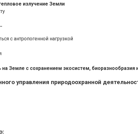
тепловое излучение Земли
ту
…
ться с антропогенной нагрузкой
я
 на Земле с сохранением экосистем, биоразнообразия 
нного управления природоохранной деятельно
о: