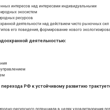
енных интересов над интересами индивидуальными
риродных экосистем
иродных ресурсов
охранной деятельности над действием чисто рыночных сил
типов его поведения, формирование нового экологизиров
одоохранной деятельностью:
ания
моуправлением
ием
 перехода РФ к устойчивому развитию трактуетс
родно-ресурсного потенциала в целях удовлетворения п