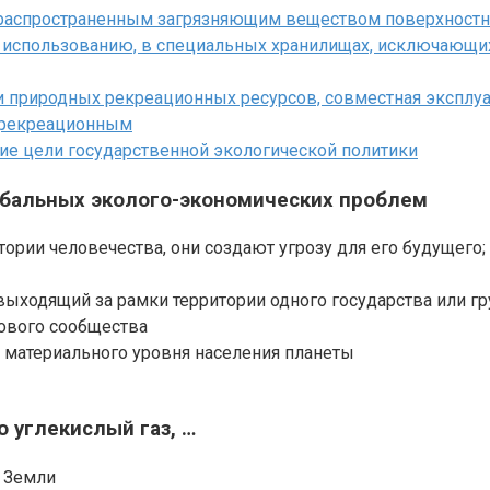
 распространенным загрязняющим веществом поверхностн
у использованию, в специальных хранилищах, исключаю
ии природных рекреационных ресурсов, совместная эксплу
я рекреационным
ие цели государственной экологической политики
лобальных эколого-экономических проблем
ории человечества, они создают угрозу для его будущего
выходящий за рамки территории одного государства или гр
ового сообщества
 материального уровня населения планеты
о углекислый газ, …
 Земли