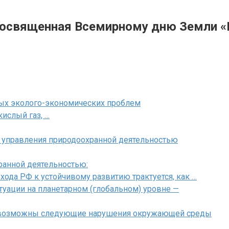
освященная Всемирному дню Земли «В 
ных эколого-экономических проблем
кислый газ, …
 управления природоохранной деятельностью
ранной деятельностью:
хода РФ к устойчивому развитию трактуется, как …
туации на планетарном (глобальном) уровне —
ей возможны следующие нарушения окружающей среды