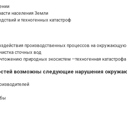
ении
части населения Земли
едствий и техногенных катастроф
воздействия производственных процессов на окружающую
чистка сточных вод
ничтожению природных экосистем —техногенная катастрофа
ностей возможны следующие нарушения окруж
оизводителей
ыбы