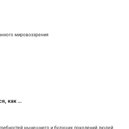
анного мировоззрения
я, как …
отребностей нынешнего и будущих поколений людей