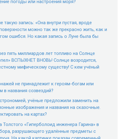
ение погоды или настроения моря?
 такую запись: «Она внутри пустая, вроде
 поверхности можно так же прекрасно жить, как и
огом ошибся. Но какая запись о Луне была бы
ерез пять миллиардов лет топливо на Солнце
пепел» ВСПЫХНЕТ ВНОВЬ! Солнце возродится,
естному мифическому существу! С кем учёный
онажей не принадлежит к героям-богам или
м в названия созвездий?
астрономией, учёные предложили заменить на
ионные изображения и названия на сказочные.
ктировать на картах?
а Толстого «Гиперболоид инженера Гарина» в
ибора, разрушающего удалённые предметы с
уча. На какой картинке показан современный