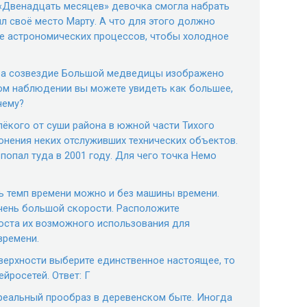
а «Двенадцать месяцев» девочка смогла набрать
л своё место Марту. А что для этого должно
 астрономических процессов, чтобы холодное
неба созвездие Большой медведицы изображено
ном наблюдении вы можете увидеть как большее,
чему?
алёкого от суши района в южной части Тихого
онения неких отслуживших технических объектов.
попал туда в 2001 году. Для чего точка Немо
ть темп времени можно и без машины времени.
чень большой скорости. Расположите
оста их возможного использования для
времени.
верхности выберите единственное настоящее, то
йросетей. Ответ: Г
 реальный прообраз в деревенском быте. Иногда