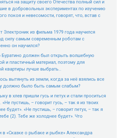
яться на защиту своего Отечества полный сил и
вшие в добровольных экспериментах по изучению
го покоя и невесомости, говорят, что, встав с
т Электроник из фильма 1979 года научился
под силу самым современным роботам с
енно он научился?
ро Буратино должен был открыть волшебную
ой и пластичный материал, поэтому для
ой квартиры лучше выбрать…
лось вытянуть из земли, когда за неё взялись все
пку должно было быть самым слабым?
ыку в хлев пришли гусь и петух и стали проситься
 «Не пустишь, – говорит гусь, – так я из твоих
е будет». «Не пустишь, – говорит петух, – так я
тебе (2). Тебе же холоднее будет». Что
и в «Сказке о рыбаке и рыбке» Александра