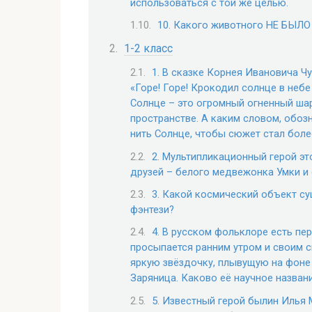
использоваться с той же целью.
10. Какого животного НЕ БЫЛО 
1-2 класс
1. В сказке Корнея Ивановича Ч
«Горе! Горе! Крокодил солнце в небе
Солнце – это огромный огненный ша
пространстве. А каким словом, обо
нить Солнце, чтобы сюжет стал бол
2. Мультипликационный герой эт
друзей – белого медвежонка Умки и 
3. Какой космический объект су
фэнтези?
4. В русском фольклоре есть пе
просыпается ранним утром и своим с
яркую звёздочку, плывущую на фоне
Заряница. Каково её научное назван
5. Известный герой былин Илья 