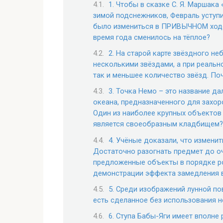
1. Чтобы в сказке С. Я. Маршак
зимой подснежников, Февраль уступи
было измениться в ПРИВЫЧНОМ ходе
время года сменилось на тёплое?
2. На старой карте звёздного 
несколькими звёздами, а при реаль
так и меньшее количество звёзд. По
3. Точка Немо – это название д
океана, предназначенного для захор
Один из наиболее крупных объектов 
является своеобразным кладбищем?
4. Учёные доказали, что измени
Достаточно разогнать предмет до о
предложенные объекты в порядке р
демонстрации эффекта замедления 
5. Среди изображений лунной по
есть сделанное без использования не
6. Ступа Бабы-Яги имеет вполне