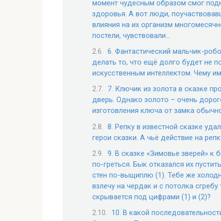
момент чудесным образом смог подн
здоровья. А вот люди, поучаствова
влияния на их организм многомесячно
постели, чувствовали…
6. Фантастический мальчик-робо
делать то, что ещё долго будет не 
искусственным интеллектом. Чему им
7. Ключик из золота в сказке п
дверь. Однако золото – очень дорог
изготовления ключа от замка обычн
8. Репку в известной сказке уда
герои сказки. А чьё действие на ре
9. В сказке «Зимовье зверей» к б
по-греться. Бык отказался их пустить.
стен по-выщиплю (1). Тебе же холодне
взлечу на чердак и с потолка сгребу 
скрывается под цифрами (1) и (2)?
10. В какой последовательност