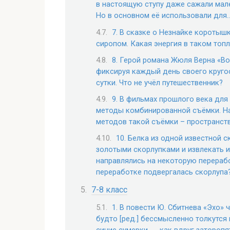
в настоящую ступу даже сажали мале
Но в основном её использовали для
7. В сказке о Незнайке коротыш
сиропом. Какая энергия в таком топ
8. Герой романа Жюля Верна «Вок
фиксируя каждый день своего кругос
сутки. Что не учёл путешественник?
9. В фильмах прошлого века дл
методы комбинированной съёмки. На
методов такой съёмки – пространст
10. Белка из одной известной с
золотыми скорлупками и извлекать и
направлялись на некоторую переработ
переработке подвергалась скорлупа
7-8 класс
1. В повести Ю. Сбитнева «Эхо» 
будто [ред.] бессмысленно толкутся 
синие сумерки, …, как вдруг заторопят