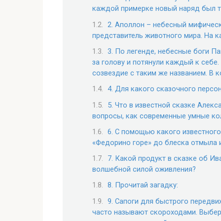
каждой примерке новый наряд был то
2. Аполлон – небесный мифическ
представитель животного мира. На к
3. По легенде, небесные боги П
за голову и потянули каждый к себе.
созвездие с таким же названием. В 
4. Для какого сказочного перс
5. Что в известной сказке Алек
вопросы, как современные умные ко
6. С помощью какого известного
«Федорино горе» до блеска отмыла 
7. Какой продукт в сказке об И
волшебной силой оживления?
8. Прочитай загадку:
9. Сапоги для быстрого передви
часто называют скороходами. Выбер