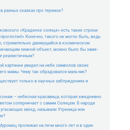
в разных сказках про теремок?
уковского «Краденое солнце» есть такие строки:
 проглотил!» Конечно, такого не могло быть, ведь
р, стремительно движущийся в космическом
значающим земной объект, можно было бы заме-
ее реалистичным?
ой картинки увидел на небе символов своих
его мамы. Чему так обрадовался мальчик?
ществует только в научных заблуждениях и
рсонаж – небесная красавица, которая ежедневно
ветом соперничает с самим Солнцем. В народе
 угасающих звёзд, называли Утреница или
ие?
Муромец пролежал на печи много лет и в один