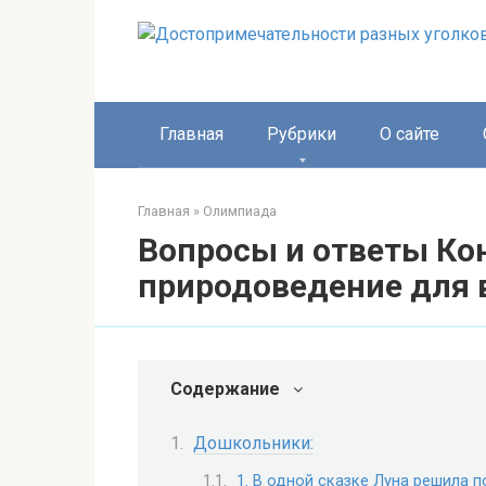
Перейти
к
контенту
Главная
Рубрики
О сайте
Главная
»
Олимпиада
Вопросы и ответы Ко
природоведение для 
Содержание
Дошкольники:
1. В одной сказке Луна решила п