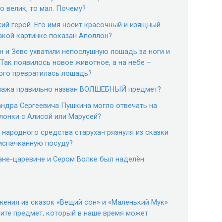
 велик, то мал. Почему?
ий герой. Его имя носит красочный и изящный
акой картинке показан Аполлон?
ан и Зевс ухватили непослушную лошадь за ноги и
 Так появилось новое животное, а на небе –
кого превратилась лошадь?
онажа правильно назван ВОЛШЕБНЫЙ предмет?
сандра Сергеевича Пушкина могло отвечать на
лонки с Алисой или Марусей?
 народного средства старуха-грязнуля из сказки
испачканную посуду?
ване-царевиче и Сером Волке был наделён
жения из сказок «Вещий сон» и «Маленький Мук»
ите предмет, который в наше время может