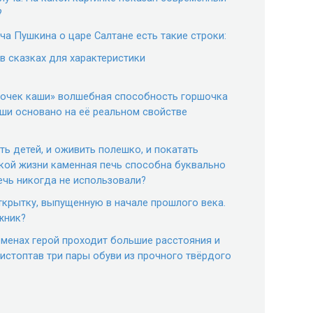
?
ча Пушкина о царе Салтане есть такие строки:
в сказках для характеристики
ршочек каши» волшебная способность горшочка
ши основано на её реальном свойстве
ать детей, и оживить полешко, и покатать
ской жизни каменная печь способна буквально
печь никогда не использовали?
ткрытку, выпущенную в начале прошлого века.
жник?
ременах герой проходит большие расстояния и
истоптав три пары обуви из прочного твёрдого