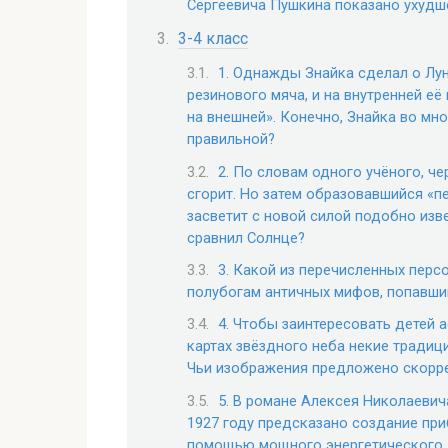
Сергеевича Пушкина показано ухудш
3-4 класс
1. Однажды Знайка сделал о Луне
резинового мяча, и на внутренней её
на внешней». Конечно, Знайка во мн
правильной?
2. По словам одного учёного, ч
сгорит. Но затем образовавшийся «
засветит с новой силой подобно изв
сравнил Солнце?
3. Какой из перечисленных перс
полубогам античных мифов, попавши
4. Чтобы заинтересовать детей 
картах звёздного неба некие традиц
Чьи изображения предложено скорре
5. В романе Алексея Николаевич
1927 году предсказано создание пр
помощью мощного энергетического л