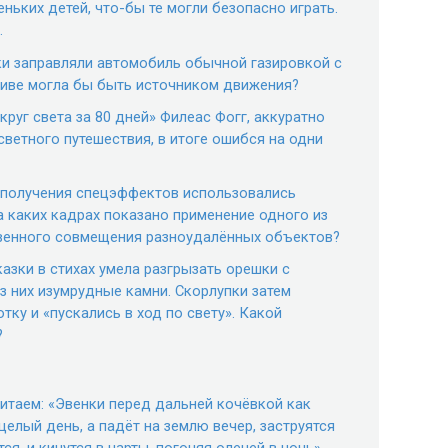
ньких детей, что-бы те могли безопасно играть.
…
ки заправляли автомобиль обычной газировкой с
ливе могла бы быть источником движения?
руг света за 80 дней» Филеас Фогг, аккуратно
ветного путешествия, в итоге ошибся на одни
я получения спецэффектов использовались
 каких кадрах показано применение одного из
венного совмещения разноудалённых объектов?
казки в стихах умела разгрызать орешки с
з них изумрудные камни. Скорлупки затем
ку и «пускались в ход по свету». Какой
?
читаем: «Эвенки перед дальней кочёвкой как
целый день, а падёт на землю вечер, заструятся
ся, и кинутся в нарты, погоняя оленей в ночь».