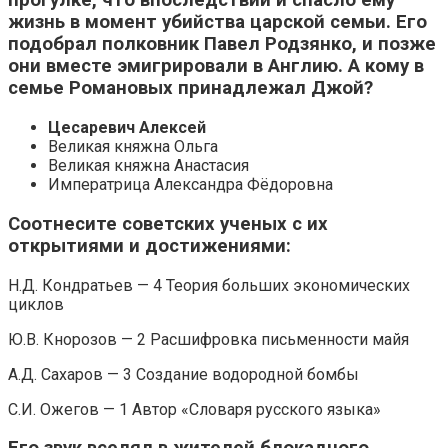
прогулке, что впоследствии и спасло ему
жизнь в момент убийства царской семьи. Его
подобрал полковник Павел Родзянко, и позже
они вместе эмигрировали в Англию. А кому в
семье Романовых принадлежал Джой?
Цесаревич Алексей
Великая княжна Ольга
Великая княжна Анастасия
Императрица Александра Фёдоровна
Соотнесите советских ученых с их
открытиями и достижениями:
Н.Д. Кондратьев — 4 Теория больших экономических
циклов
Ю.В. Кнорозов — 2 Расшифровка письменности майя
А.Д. Сахаров — 3 Создание водородной бомбы
С.И. Ожегов — 1 Автор «Словаря русского языка»