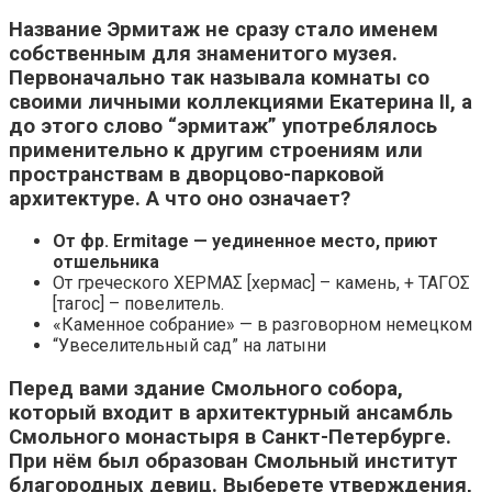
Название Эрмитаж не сразу стало именем
собственным для знаменитого музея.
Первоначально так называла комнаты со
своими личными коллекциями Екатерина II, а
до этого слово “эрмитаж” употреблялось
применительно к другим строениям или
пространствам в дворцово-парковой
архитектуре. А что оно означает?
От фр. Ermitage — уединенное место, приют
отшельника
От греческого ΧΕΡΜΑΣ [хермас] – камень, + ΤΑΓOΣ
[тагос] – повелитель.
«Каменное собрание» — в разговорном немецком
“Увеселительный сад” на латыни
Перед вами здание Смольного собора,
который входит в архитектурный ансамбль
Смольного монастыря в Санкт-Петербурге.
При нём был образован
Смольный институт
благородных девиц.
Выберете утверждения,