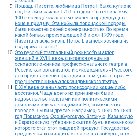
столбца.
Лошадь Лизетта, любимица Петра I, была куплена
под Ригой в начале 1700-х годов. Она стоила ему
100 голландских золотых монет и предыдущего
коня в придачу. Эта кобыла персидской породы
была известна своей своенравностью. Во время
какой битвы, произошедшей 8 июля 1709 года,
Лизетта спасла жизнь Петра I, вынеся хозяина из-
под прямого огня?
Это русский театральный режиссёр и актёр,
живший в XVIII веке, считается одним из
основоположников профессионального театра в
России, как организатор и руководитель «Русского
для представления трагедий и комедий театра» —
предшественника Александринского театра:
В XIX веке очень часто происходили какие-либо
восстания. Чаще всего их причинами были
недовольство налогами или политическими
деятелями или же эпидемии. Но, помимо этих
поводов, были и другие. Например, с 1840 по 1844
год Пермскую, Оренбургскую, Вятскую, Казанскую
и Саратовскую губернии охватил бунт, виновником
которого стал этот пищевой продукт. Государство
предписывало вводить его в сельхозоборот, в то