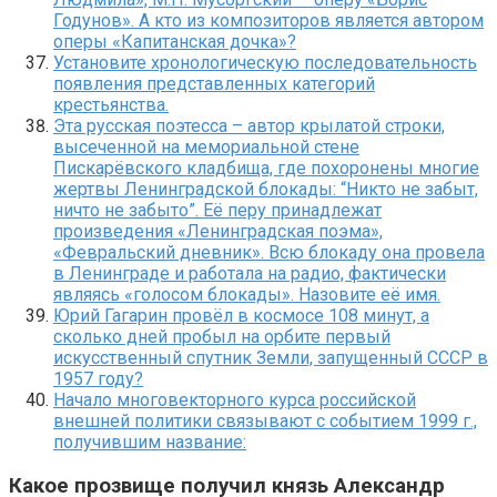
Годунов». А кто из композиторов является автором
оперы «Капитанская дочка»?
Установите хронологическую последовательность
появления представленных категорий
крестьянства.
Эта русская поэтесса – автор крылатой строки,
высеченной на мемориальной стене
Пискарёвского кладбища, где похоронены многие
жертвы Ленинградской блокады: “Никто не забыт,
ничто не забыто”. Её перу принадлежат
произведения «Ленинградская поэма»,
«Февральский дневник». Всю блокаду она провела
в Ленинграде и работала на радио, фактически
являясь «голосом блокады». Назовите её имя.
Юрий Гагарин провёл в космосе 108 минут, а
сколько дней пробыл на орбите первый
искусственный спутник Земли, запущенный СССР в
1957 году?
Начало многовекторного курса российской
внешней политики связывают с событием 1999 г.,
получившим название:
Какое прозвище получил князь Александр