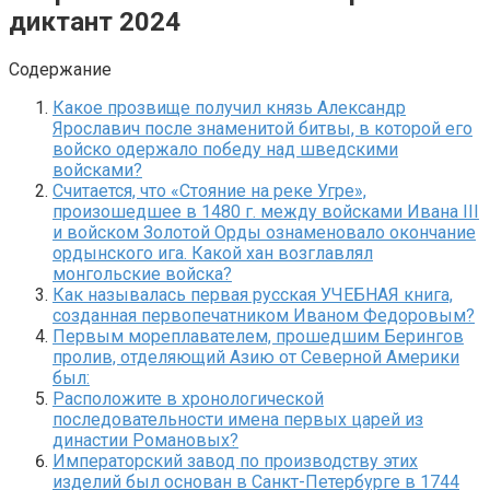
диктант 2024
Содержание
Какое прозвище получил князь Александр
Ярославич после знаменитой битвы, в которой его
войско одержало победу над шведскими
войсками?
Считается, что «Cтояние на реке Угре»,
произошедшее в 1480 г. между войсками Ивана III
и войском Золотой Орды ознаменовало окончание
ордынского ига. Какой хан возглавлял
монгольские войска?
Как называлась первая русская УЧЕБНАЯ книга,
созданная первопечатником Иваном Федоровым?
Первым мореплавателем, прошедшим Берингов
пролив, отделяющий Азию от Северной Америки
был:
Расположите в хронологической
последовательности имена первых царей из
династии Романовых?
Императорский завод по производству этих
изделий был основан в Санкт-Петербурге в 1744