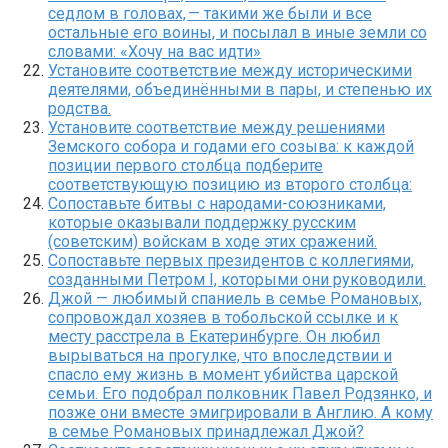
седлом в головах, — такими же были и все
остальные его воины, и посылал в иные земли со
словами: «Хочу на вас идти»
Установите соответствие между историческими
деятелями, объединёнными в пары, и степенью их
родства.
Установите соответствие между решениями
Земского собора и годами его созыва: к каждой
позиции первого столбца подберите
соответствующую позицию из второго столбца:
Сопоставьте битвы с народами-союзниками,
которые оказывали поддержку русским
(советским) войскам в ходе этих сражений.
Сопоставьте первых президентов с коллегиями,
созданными Петром I, которыми они руководили.
Джой — любимый спаниель в семье Романовых,
сопровождал хозяев в тобольской ссылке и к
месту расстрела в Екатеринбурге. Он любил
вырываться на прогулке, что впоследствии и
спасло ему жизнь в момент убийства царской
семьи. Его подобрал полковник Павел Родзянко, и
позже они вместе эмигрировали в Англию. А кому
в семье Романовых принадлежал Джой?