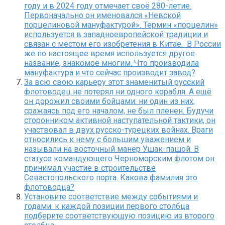
году и в 2024 году отмечает своё 280-летие.
Первоначально он именовался «Невской
порцелиновой мануфактурой». Термин «порцелин»
используется в западноевропейской традиции и
связан с местом его изобретения в Китае. В России
же по настоящее время используется другое
название, знакомое многим. Что производила
мануфактура и что сейчас производит завод?
За всю свою карьеру этот знаменитый русский
флотоводец не потерял ни одного корабля. А ещё
он дорожил своими бойцами: ни один из них,
сражаясь под его началом, не был пленен. Будучи
сторонником активной наступательной тактики, он
участвовал в двух русско-турецких войнах. Враги
относились к нему с большим уважением и
называли на восточный манер Ушак-пашой. В
статусе командующего Черноморским флотом он
принимал участие в строительстве
Севастопольского порта. Какова фамилия это
флотоводца?
Установите соответствие между событиями и
годами: к каждой позиции первого столбца
подберите соответствующую позицию из второго