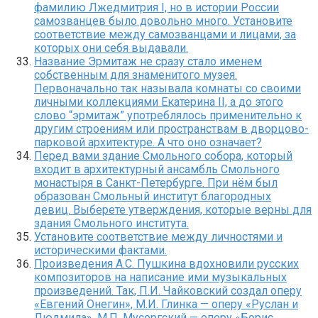
фамилию Лжедмитрия I, но в истории России
самозванцев было довольно много. Установите
соответствие между самозванцами и лицами, за
которых они себя выдавали.
Название Эрмитаж не сразу стало именем
собственным для знаменитого музея.
Первоначально так называла комнаты со своими
личными коллекциями Екатерина II, а до этого
слово “эрмитаж” употреблялось применительно к
другим строениям или пространствам в дворцово-
парковой архитектуре. А что оно означает?
Перед вами здание Смольного собора, который
входит в архитектурный ансамбль Смольного
монастыря в Санкт-Петербурге. При нём был
образован Смольный институт благородных
девиц. Выберете утверждения, которые верны для
здания Смольного института.
Установите соответствие между личностями и
историческими фактами.
Произведения А.С. Пушкина вдохновили русских
композиторов на написание ими музыкальных
произведений. Так, П.И. Чайковский создал оперу
«Евгений Онегин», М.И. Глинка — оперу «Руслан и
Людмила», М.П. Мусоргский — оперу «Борис