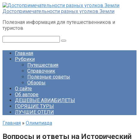
Перейти
к
Достопримечательности разных уголков Земли
контенту
Полезная информация для путешественников и
туристов
Поиск:
Главная
Рубрики
Путешествия
Справочник
Полезные советы
Обзоры
О сайте
Об авторе
ДЕШЕВЫЕ АВИАБИЛЕТЫ
ГОРЯЩИЕ ТУРЫ
ЛУЧШИЕ ОТЕЛИ
Главная
»
Олимпиада
Вопросы и ответы на Исторический