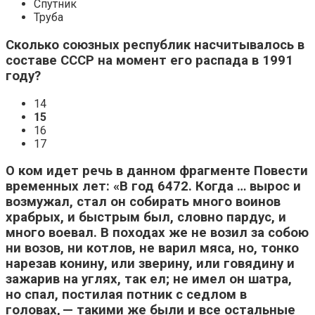
Спутник
Труба
Сколько союзных республик насчитывалось в
составе СССР на момент его распада в 1991
году?
14
15
16
17
О ком идет речь в данном фрагменте Повести
временных лет: «В год 6472. Когда … вырос и
возмужал, стал он собирать много воинов
храбрых, и быстрым был, словно пардус, и
много воевал. В походах же не возил за собою
ни возов, ни котлов, не варил мяса, но, тонко
нарезав конину, или зверину, или говядину и
зажарив на углях, так ел; не имел он шатра,
но спал, постилая потник с седлом в
головах, — такими же были и все остальные