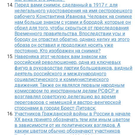
Перед вами снимок, сделанный в 1917 г. для
нелегального удостоверения на имя сестрорецкого
рабочего Константина Иванова. Человек на снимке
нам больше знаком с усами и бородой, которые он
сбрил для того, чтобы скрыться от преследования
Временного правительства. Впоследствии усы и
бороду он отрастил обратно, однако кепку из этого
образа он оставил и продолжил носить уже
постоянно. Кто изображен на снимке?
Наверняка этот человек вам знаком как
российский революционер, одна из ключевых
фигур в руководстве партии большевиков, видный
деятель российского и международного
социалистического и коммунистического
движения. Также он являлся первым народным
комиссаром по иностранным делам РСФСР и
возглавлял советскую делегацию во время
переговоров с немецкой и австро-венгерской
сторонами в городе Брест-Литовск:
Участников Гражданской войны в России в начале
XX века принято обозначать тем или иным цветом
в зависимости от их политических взглядов. А
каким цветом обычно обозначают участников