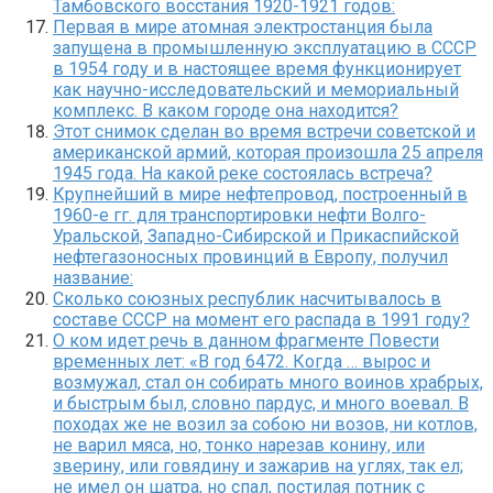
Тамбовского восстания 1920-1921 годов:
Первая в мире атомная электростанция была
запущена в промышленную эксплуатацию в СССР
в 1954 году и в настоящее время функционирует
как научно-исследовательский и мемориальный
комплекс. В каком городе она находится?
Этот снимок сделан во время встречи советской и
американской армий, которая произошла 25 апреля
1945 года. На какой реке состоялась встреча?
Крупнейший в мире нефтепровод, построенный в
1960-е гг. для транспортировки нефти Волго-
Уральской, Западно-Сибирской и Прикаспийской
нефтегазоносных провинций в Европу, получил
название:
Сколько союзных республик насчитывалось в
составе СССР на момент его распада в 1991 году?
О ком идет речь в данном фрагменте Повести
временных лет: «В год 6472. Когда … вырос и
возмужал, стал он собирать много воинов храбрых,
и быстрым был, словно пардус, и много воевал. В
походах же не возил за собою ни возов, ни котлов,
не варил мяса, но, тонко нарезав конину, или
зверину, или говядину и зажарив на углях, так ел;
не имел он шатра, но спал, постилая потник с