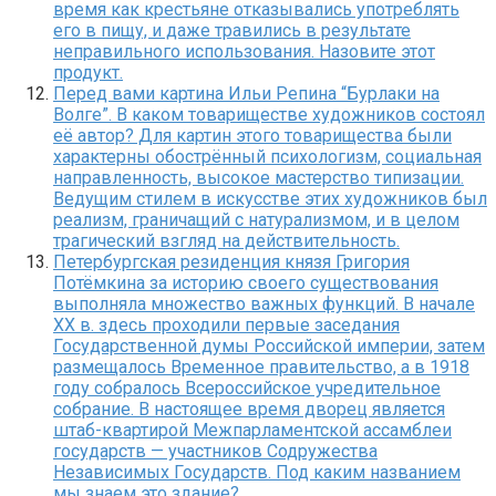
время как крестьяне отказывались употреблять
его в пищу, и даже травились в результате
неправильного использования. Назовите этот
продукт.
Перед вами картина Ильи Репина “Бурлаки на
Волге”. В каком товариществе художников состоял
её автор? Для картин этого товарищества были
характерны обострённый психологизм, социальная
направленность, высокое мастерство типизации.
Ведущим стилем в искусстве этих художников был
реализм, граничащий с натурализмом, и в целом
трагический взгляд на действительность.
Петербургская резиденция князя Григория
Потёмкина за историю своего существования
выполняла множество важных функций. В начале
XX в. здесь проходили первые заседания
Государственной думы Российской империи, затем
размещалось Временное правительство, а в 1918
году собралось Всероссийское учредительное
собрание. В настоящее время дворец является
штаб-квартирой Межпарламентской ассамблеи
государств — участников Содружества
Независимых Государств. Под каким названием
мы знаем это здание?