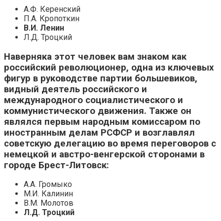
А.Ф. Керенский
П.А. Кропоткин
В.И. Ленин
Л.Д. Троцкий
Наверняка этот человек вам знаком как
российский революционер, одна из ключевых
фигур в руководстве партии большевиков,
видный деятель российского и
международного социалистического и
коммунистического движения. Также он
являлся первым народным комиссаром по
иностранным делам РСФСР и возглавлял
советскую делегацию во время переговоров с
немецкой и австро-венгерской сторонами в
городе Брест-Литовск:
А.А. Громыко
М.И. Калинин
В.М. Молотов
Л.Д. Троцкий