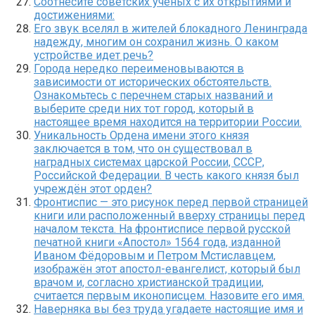
Соотнесите советских ученых с их открытиями и
достижениями:
Его звук вселял в жителей блокадного Ленинграда
надежду, многим он сохранил жизнь. О каком
устройстве идет речь?
Города нередко переименовываются в
зависимости от исторических обстоятельств.
Ознакомьтесь с перечнем старых названий и
выберите среди них тот город, который в
настоящее время находится на территории России.
Уникальность Ордена имени этого князя
заключается в том, что он существовал в
наградных системах царской России, СССР,
Российской Федерации. В честь какого князя был
учреждён этот орден?
Фронтиспис — это рисунок перед первой страницей
книги или расположенный вверху страницы перед
началом текста. На фронтисписе первой русской
печатной книги «Апостол» 1564 года, изданной
Иваном Фёдоровым и Петром Мстиславцем,
изображён этот апостол-евангелист, который был
врачом и, согласно христианской традиции,
считается первым иконописцем. Назовите его имя.
Наверняка вы без труда угадаете настоящие имя и