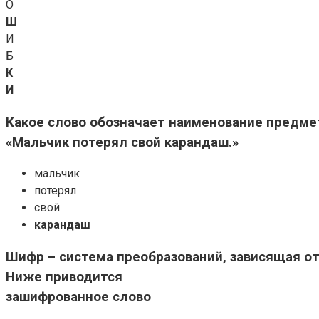
О
Ш
И
Б
К
И
Какое слово обозначает наименование предме
«Мальчик потерял свой карандаш.»
мальчик
потерял
свой
карандаш
Шифр – система преобразований, зависящая о
Ниже приводится
зашифрованное слово