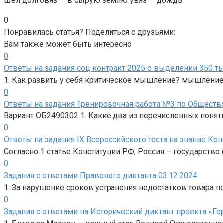
Шёл долговяз — в сырую землю увяз — дождь
0
Понравилась статья? Поделиться с друзьями:
Вам также может быть интересно
0
Ответы на задания соц контракт 2025 о выделении 350 т
1. Как развить у себя критическое мышление? мышление 
0
Ответы на задания Тренировочная работа №3 по Обществ
Вариант ОБ2490302 1. Какие два из перечисленных понят
0
Ответы на задания IX Всероссийского теста на знание Ко
Согласно 1 статье Конституции РФ, Россия – государств
0
Задания с ответами Правового диктанта 03.12.2024
1. За нарушение сроков устранения недостатков товара п
0
Задания с ответами на Исторический диктант проекта «Г