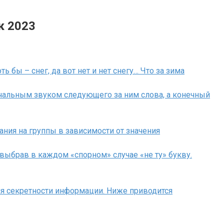
к 2023
ть бы – снег, да вот нет и нет снегу… Что за зима
ачальным звуком следующего за ним слова, а конечный
ния на группы в зависимости от значения
ыбрав в каждом «спорном» случае «не ту» букву.
ия секретности информации. Ниже приводится