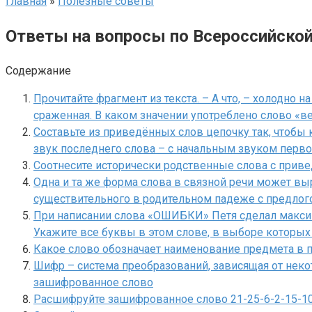
Главная
»
Полезные советы
Ответы на вопросы по Всероссийско
Содержание
Прочитайте фрагмент из текста. – А что, – холодно на
сраженная. В каком значении употреблено слово «ве
Составьте из приведённых слов цепочку так, чтоб
звук последнего слова – с начальным звуком перво
Соотнесите исторически родственные слова с при
Одна и та же форма слова в связной речи может вы
существительного в родительном падеже с предлог
При написании слова «ОШИБКИ» Петя сделал максим
Укажите все буквы в этом слове, в выборе которых
Какое слово обозначает наименование предмета в 
Шифр – система преобразований, зависящая от неко
зашифрованное слово
Расшифруйте зашифрованное слово 21-25-6-2-15-10