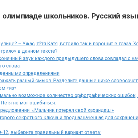
й олимпиаде школьников. Русский язы
 улице? – Ужас, тётя Катя, ветрило так и порошит в глаза. Хо
трило» в данном тексте?
ы конечный звук каждого предыдущего слова совпадал с н
го слова.
веденными определениями
ражать разный смысл. Разделите данные ниже словосочета
ом «из»
ально возможное количество орфографических ошибок, в
 Петя не мог ошибиться.
предложении: «Мальчик потерял свой карандаш.»
торого секретного ключа и предназначенная для сохранен
-12, выберите правильный вариант ответа: