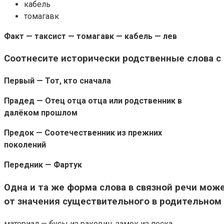
кабель
томагавк
Факт — таксист — томагавк — кабель — лев
Соотнесите исторически родственные слова 
Первый — Тот, кто сначала
Прадед — Отец отца отца или родственник в
далёком прошлом
Предок — Соотечественник из прежних
поколений
Передник — Фартук
Одна и та же форма слова в связной речи мож
от значения существительного в родительном
материал — бусы из раковин, замок из песка