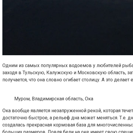
Одним из самых популярных водоемов у любителей рыбалк
заходя в Тульскую, Калужскую и Московскую область, зат
получается, что она словно огибает столицу. А это делае
Муром, Владимирская область, Ока
Ока вообще является незапруженной рекой, которая течет
достаточно быстрое, а рельеф дна может меняться. Т.е. 
создалась прекрасная кормовая база для многочисленных 
больших размеров. Ловля бели на оке имеет свою специф