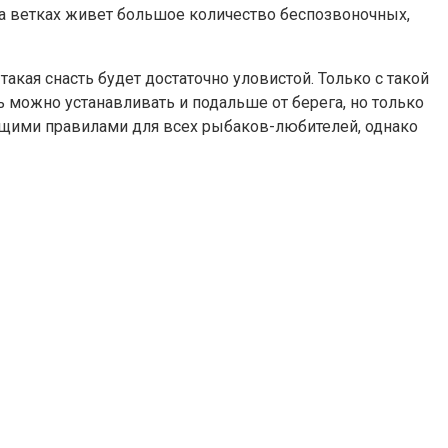
 на ветках живет большое количество беспозвоночных,
акая снасть будет достаточно уловистой. Только с такой
ь можно устанавливать и подальше от берега, но только
общими правилами для всех рыбаков-любителей, однако
ой и Владимирской областях такие способы не