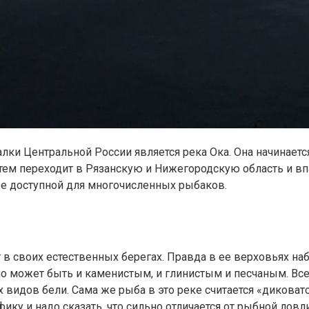
и Центральной России является река Ока. Она начинается 
ем переходит в Рязанскую и Нижегородскую область и впад
т ее доступной для многочисленных рыбаков.
 в своих естественных берегах. Правда в ее верховьях на
дно может быть и каменистым, и глинистым и песчаным. Все
видов бели. Сама же рыба в это реке считается «диковатой
ику и надо сказать, что сильно отличается от рыбной лов