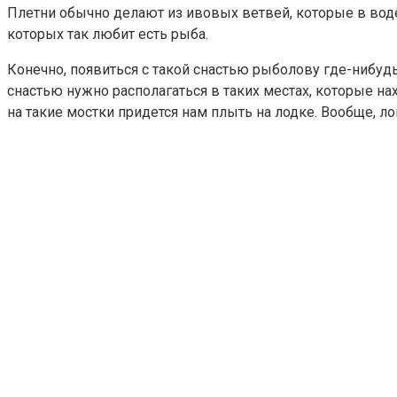
Плетни обычно делают из ивовых ветвей, которые в воде
которых так любит есть рыба.
Конечно, появиться с такой снастью рыболову где-нибудь 
снастью нужно располагаться в таких местах, которые нах
на такие мостки придется нам плыть на лодке. Вообще, 
это справедливо на таких участках как Калуга и Серпухов
используются.
0
Понравилась статья? Поделиться с друзьями:
Вам также может быть интересно
0
Горы зовут — активный отдых в горах России
Когда городская суета и повседневные заботы начинают 
0
Авторские экскурсии по Крыму