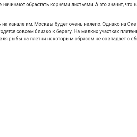
 начинают обрастать корнями листьями. А это значит, что
на канале им. Москвы будет очень нелепо. Однако на Оке т
одятся совсем близко к берегу. На мелких участках плетен
ловля рыбы на плетни некоторым образом не совпадает с 
 а так же Кашира. Но так же на участке Оки, что в Рязанск
давить, зов природы становится особенно сильным. А